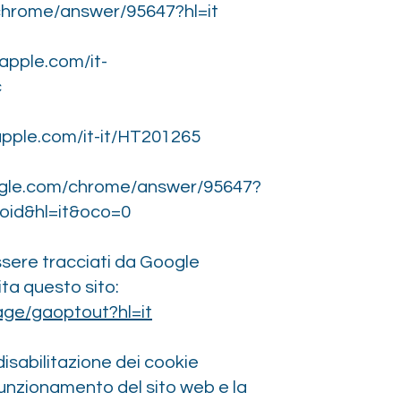
chrome/answer/95647?hl=it
.apple.com/it-
c
apple.com/it-it/HT201265
oogle.com/chrome/answer/95647?
id&hl=it&oco=0
essere tracciati da Google
sita questo sito:
age/gaoptout?hl=it
disabilitazione dei cookie
unzionamento del sito web e la