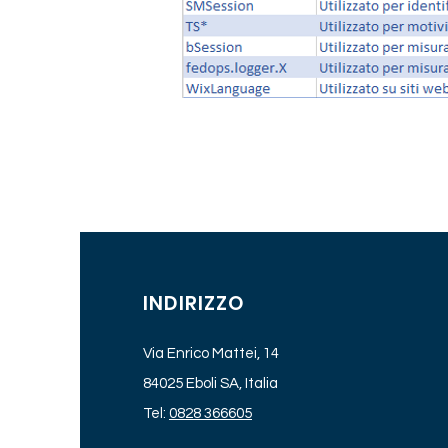
INDIRIZZO
Via Enrico Mattei, 14
84025 Eboli SA, Italia
Tel:
0828 366605