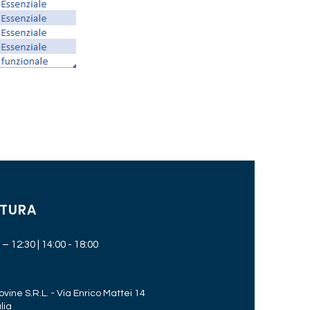
RTURA
– 12:30 | 14:00 - 18:00
vine S.R.L. - Via Enrico Mattei 14
lia