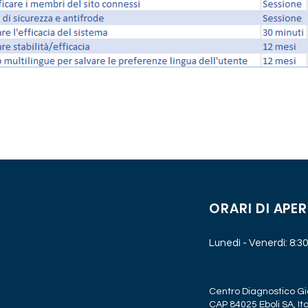
ORARI DI APE
Lunedì - Venerdì: 8:30 
Centro Diagnostico Gio
CAP 84025 Eboli SA, Ita